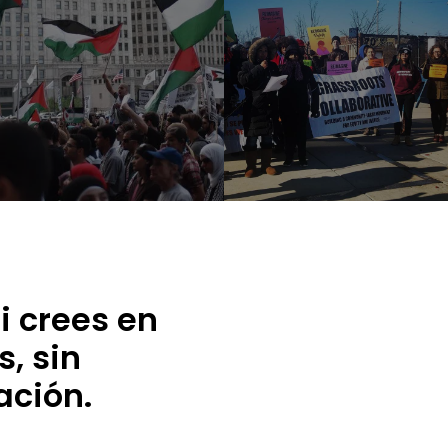
i crees en
, sin
ación.