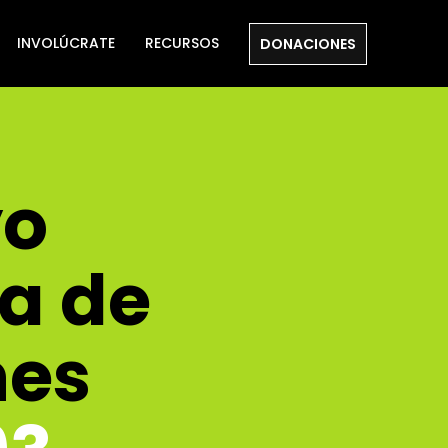
INVOLÚCRATE
RECURSOS
DONACIONES
yo
ra de
nes