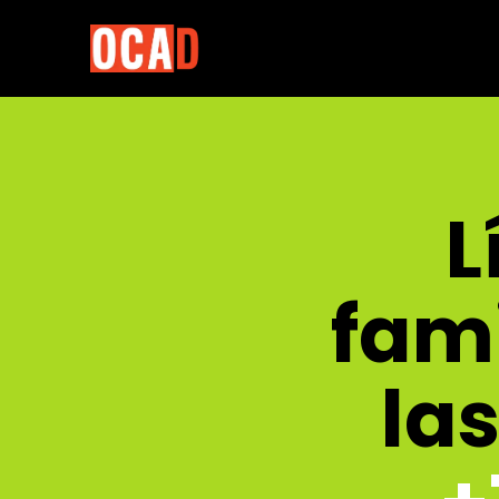
L
fami
la