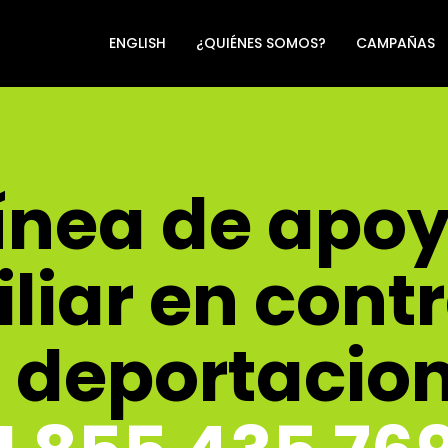
ENGLISH
¿QUIÉNES SOMOS?
CAMPAÑAS
ínea de apo
liar en cont
s deportacio